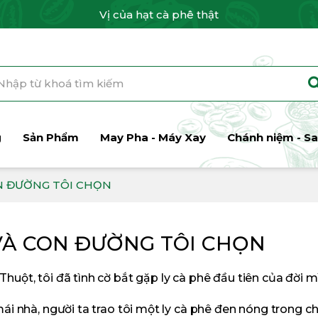
Vị của hạt cà phê thật
g
Sản Phẩm
May Pha - Máy Xay
Chánh niệm - Sa
ON ĐƯỜNG TÔI CHỌN
 VÀ CON ĐƯỜNG TÔI CHỌN
uột, tôi đã tình cờ bắt gặp ly cà phê đầu tiên của đời 
i nhà, người ta trao tôi một ly cà phê đen nóng trong chi