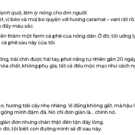
lạnh quá, làm ly nóng cho ấm người
.
t, vị béo và mùi bơ quyện với hương caramel – vani rất rõ
 đầy màu sắc.
ến thăm một farm cà phê của nông dân. Ở đó, tôi uống l
 cà phê sau này của tôi.
ng, trái chín được hái tay, phơi nắng tự nhiên gần 20 ngày
 hóa chất, không phụ gia, tất cả đều mộc mạc như cách n
, hương trái cây nhẹ nhàng. Vị đắng không gắt, mà hậu lạ
 gồng mình đậm đà. Nó chỉ đơn giản là… chính nó.
 giản đơn nhưng chân thật đến tận đáy lòng.
đó, tôi biết con đường mình sẽ đi sau này.