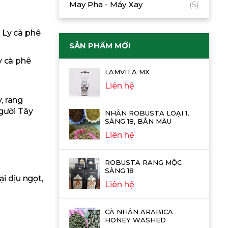
May Pha - Máy Xay
(5)
. Ly cà phê
SẢN PHẨM MỚI
y cà phê
LAMVITA MX
Liên hệ
, rang
gười Tây
NHÂN ROBUSTA LOẠI 1,
SÀNG 18, BẮN MÀU
Liên hệ
ROBUSTA RANG MỘC
SÀNG 18
i dịu ngọt,
Liên hệ
CÀ NHÂN ARABICA
HONEY WASHED