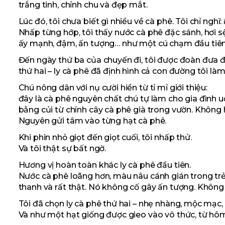
trắng tinh, chỉnh chu và đẹp mắt.
Lúc đó, tôi chưa biết gì nhiều về cà phê. Tôi chỉ nghĩ:
Nhấp từng hớp, tôi thấy nước cà phê đặc sánh, hơi sệ
ấy mạnh, đậm, ấn tượng… như một cú chạm đầu tiên
Đến ngày thứ ba của chuyến đi, tôi được đoàn đưa đ
thứ hai – ly cà phê đã định hình cả con đường tôi làm
Chú nông dân với nụ cười hiền từ tỉ mỉ giới thiệu:
đây là cà phê nguyên chất chú tự làm cho gia đình uố
bằng củi từ chính cây cà phê già trong vườn. Không
Nguyên gửi tâm vào từng hạt cà phê.
Khi phin nhỏ giọt đến giọt cuối, tôi nhấp thử.
Và tôi thật sự bất ngờ.
Hương vị hoàn toàn khác ly cà phê đầu tiên.
Nước cà phê loãng hơn, màu nâu cánh gián trong trẻo
thanh và rất thật. Nó không cố gây ấn tượng. Không
Tôi đã chọn ly cà phê thứ hai – nhẹ nhàng, mộc mạc,
Và như một hạt giống được gieo vào vô thức, từ hôm 