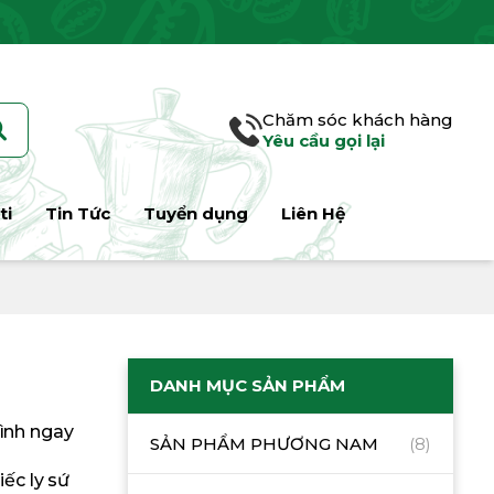
Chăm sóc khách hàng
Yêu cầu gọi lại
ti
Tin Tức
Tuyển dụng
Liên Hệ
DANH MỤC SẢN PHẨM
mình ngay
SẢN PHẨM PHƯƠNG NAM
(8)
ếc ly sứ