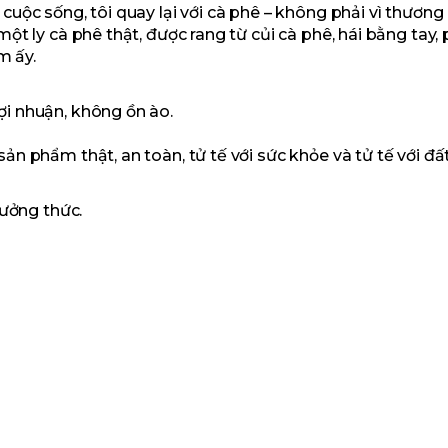
uộc sống, tôi quay lại với cà phê – không phải vì thương
t ly cà phê thật, được rang từ củi cà phê, hái bằng tay,
m ấy.
i nhuận, không ồn ào.
n phẩm thật, an toàn, tử tế với sức khỏe và tử tế với đấ
hưởng thức.