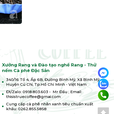
Xưởng Rang và Đào tạo nghề Rang - Thử
nếm Cà phê Đặc Sản
340/16 Tổ 4, Ấp 6B, Đường Bình Mỹ, Xã Bình Mỹ,
Huyện Củ Chi, Tp.Hồ Chí Minh - Việt Nam
Đt/Zalo: 0918.803.603 - Mr Đấu ; Email:
thisistruecoffee@gmai.com
Cung cấp cà phê nhân xanh tiêu chuẩn xuất
khẩu: 0262.855.5858