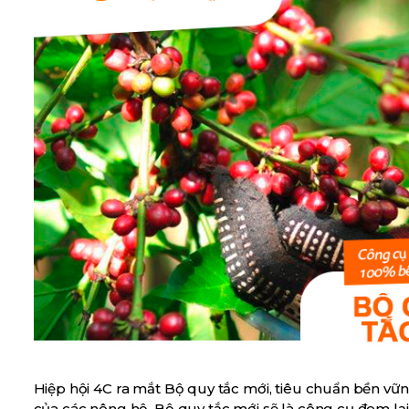
Hiệp hội 4C ra mắt Bộ quy tắc mới, tiêu chuẩn bền v
của các nông hộ, Bộ quy tắc mới sẽ là công cụ đem lạ