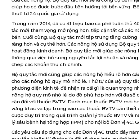
giúp họ có được bước đầu tiên hướng tới bền vững. Bộ 
thuê từ 24 quốc gia sử dụng.
Trong năm 2014, đã có 41 triệu bao cà phê tuân thủ 4C
tắc mới, tham vọng mở rộng hơn, tiếp cận tất cả các nô
bản. Cuối cùng, Bộ quy tắc mới tập trung tăng cường tí
ràng hơn và cụ thể hơn. Các nông hộ sử dụng Bộ quy t
hoạt động kinh doanh. Bộ quy tắc mới giúp các nông 
thông qua việc bổ sung nguyên tắc lợi nhuận và năng 
chép các khoản thu chi chính.
Bộ quy tắc mới cũng giúp các nông hộ hiểu rõ hơn các
cho các nông hộ quy mô nhỏ lẻ. Thứ tự của Bộ quy tắc 
phương diện kinh tế, để nhận ra cái gì là quan trọng n
nông hộ quy mô nhỏ lẻ, do đó phù hợp hơn với đa số c
cận đối với thuốc BVTV: Danh mục thuốc BVTV mới ho
vững khác và tập trung vào các thuốc BVTV cần thiết 
được duy trì trong quá trình quản lý thuốc BVTV và
lý sâu bệnh hại tổng hợp (IPM) cho nội bộ Đơn vị 4C. Gộ
Các yêu cầu áp dụng cho các Đơn vị 4C trước đây nằm 
quy tắc. Ngôn từ được sửa đổi rõ ràng hơn, cụ thể hơn.