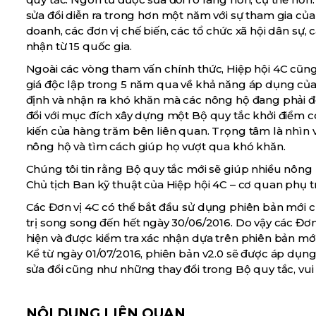
sửa đổi diễn ra trong hơn một năm với sự tham gia củ
doanh, các đơn vị chế biến, các tổ chức xã hội dân sự,
nhận từ 15 quốc gia.
Ngoài các vòng tham vấn chính thức, Hiệp hội 4C cũng 
giá độc lập trong 5 năm qua về khả năng áp dụng của 
định và nhận ra khó khăn mà các nông hộ đang phải đố
đổi với mục đích xây dựng một Bộ quy tắc khởi điểm có 
kiến của hàng trăm bên liên quan. Trọng tâm là nhìn v
nông hộ và tìm cách giúp họ vượt qua khó khăn.
Chúng tôi tin rằng Bộ quy tắc mới sẽ giúp nhiều nông
Chủ tịch Ban kỹ thuật của Hiệp hội 4C – cơ quan phụ tr
Các Đơn vị 4C có thể bắt đầu sử dụng phiên bản mới của
trị song song đến hết ngày 30/06/2016. Do vậy các Đơn
hiện và được kiểm tra xác nhận dựa trên phiên bản mới
Kể từ ngày 01/07/2016, phiên bản v2.0 sẽ được áp dụng 
sửa đổi cũng như những thay đổi trong Bộ quy tắc, vui 
NỘI DUNG LIÊN QUAN