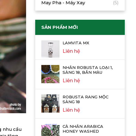
May Pha - Máy Xay
(5)
SẢN PHẨM MỚI
LAMVITA MX
Liên hệ
NHÂN ROBUSTA LOẠI 1,
SÀNG 18, BẮN MÀU
Liên hệ
ROBUSTA RANG MỘC
SÀNG 18
Liên hệ
CÀ NHÂN ARABICA
ng nhu cầu
HONEY WASHED
gia tăng,