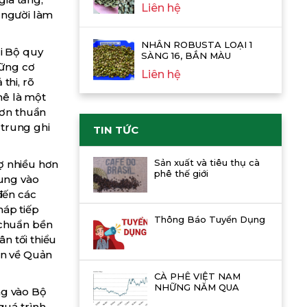
Liên hệ
 người làm
NHÂN ROBUSTA LOẠI 1
ới Bộ quy
SÀNG 16, BẮN MÀU
vững cơ
Liên hệ
thi, rõ
hê là một
đơn thuần
 trung ghi
TIN TỨC
Sản xuất và tiêu thụ cà
ợ nhiều hơn
phê thế giới
rung vào
đến các
háp tiếp
Thông Báo Tuyển Dụng
 chuẩn bền
n tối thiểu
ẫn về Quản
CÀ PHÊ VIỆT NAM
NHỮNG NĂM QUA
ng vào Bộ
quá trình