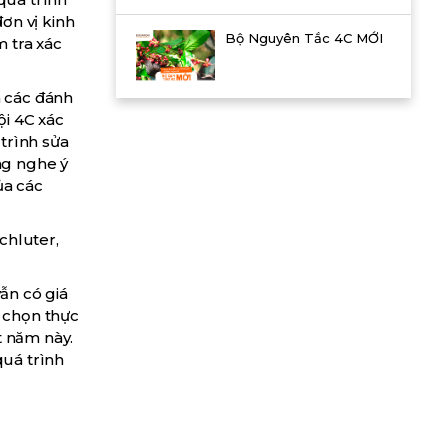
ơn vị kinh
Bộ Nguyên Tắc 4C MỚI
m tra xác
à các đánh
ội 4C xác
trình sửa
ng nghe ý
ủa các
chluter,
vẫn có giá
ể chọn thực
t năm này.
quá trình