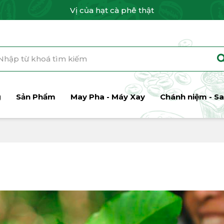
Vị của hạt cà phê thật
g
Sản Phẩm
May Pha - Máy Xay
Chánh niệm - Sa