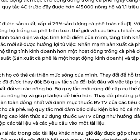
quy tắc 4C trước đây được hơn 415.000 nông hộ và 1.1 triệu
 được sản xuất, xấp xỉ 29% sản lượng cà phê toàn cầu[1]. V
ng hộ trồng cà phê trên toàn thế giới với các tiêu chí bền 
nh toàn diện và đặc tính khởi điểm của mình, tăng tính khả 
ắc mới sẽ được hưởng lợi từ việc: Nhấn mạnh Sản xuất cà p
hộ tăng tính kinh doanh hơn một hoạt động trồng cà phê 
suất (Sản xuất cà phê là một hoạt động kinh doanh) và tập
h họ có thể cải thiện mức sống của mình. Thay đổi để hỗ tr
đã được thay đổi; Bộ quy tắc sửa đổi bắt đầu với việc tập t
hất đối với các nông hộ. Bộ quy tắc mới cũng đề cập cụ thể 
ác nông hộ và giúp tài liệu dễ hiểu hơn. Thay đổi phương p
àn toàn đồng nhất với danh mục thuốc BVTV của các tiêu
cho cà phê. Bộ quy tắc mới đảm bảo điều kiện bảo hộ cá nhâ
 nâng cao kiến thức sử dụng thuốc BVTV cũng như hướng d
p các tài liệu và các yêu cầu vào một tài liệu.
rải rác trong các tài liệu khác nhau, giờ đây được gộp chu
 Bộ quy tắc sửa đổi là kết quả của sự tham vấn toàn cầu và 