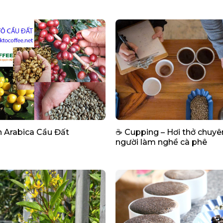
 Arabica Cầu Đất
☕️ Cupping – Hơi thở chuyên môn của
người làm nghề cà phê