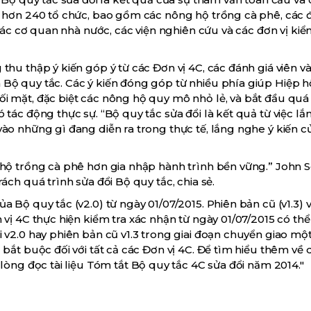
a hơn 240 tổ chức, bao gồm các nông hộ trồng cà phê, các đ
 các cơ quan nhà nước, các viện nghiên cứu và các đơn vị kiể
thu thập ý kiến góp ý từ các Đơn vị 4C, các đánh giá viên v
Bộ quy tắc. Các ý kiến đóng góp từ nhiều phía giúp Hiệp h
i mặt, đặc biệt các nông hộ quy mô nhỏ lẻ, và bắt đầu quá 
tác động thực sự. “Bộ quy tắc sửa đổi là kết quả từ việc lắ
ào những gì đang diễn ra trong thực tế, lắng nghe ý kiến c
 hộ trồng cà phê hơn gia nhập hành trình bền vững.” John S
ách quá trình sửa đổi Bộ quy tắc, chia sẻ.
 Bộ quy tắc (v2.0) từ ngày 01/07/2015. Phiên bản cũ (v1.3) 
 vị 4C thực hiện kiểm tra xác nhận từ ngày 01/07/2015 có th
 v2.0 hay phiên bản cũ v1.3 trong giai đoạn chuyển giao mộ
bắt buộc đối với tất cả các Đơn vị 4C. Để tìm hiểu thêm về 
lòng đọc tài liệu Tóm tắt Bộ quy tắc 4C sửa đổi năm 2014."