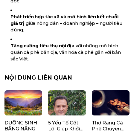
gốc.
Phát triển hợp tác xã và mô hình liên kết chuỗi
giá trị
giữa nông dân – doanh nghiệp – người tiêu
dùng.
Tăng cường tiêu thụ nội địa
với những mô hình
quán cà phê bản địa, văn hóa cà phê gắn với bản
sắc Việt.
NỘI DUNG LIÊN QUAN
DƯỠNG SINH
5 Yếu Tố Cốt
Thợ Rang Cà
BẰNG NẮNG
Lõi Giúp Khởi
Phê Chuyên