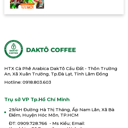
HTX Cà Phê Arabica DakTô Cầu Đất - Thôn Trường
An, Xã Xuân Trường, Tp.Đà Lạt, Tỉnh Lâm Đồng
Hotline: 0918.803.603
Trụ sở VP Tp.Hồ Chí Minh
29/4H Đường Hà Thị Tháng, Ấp Nam Lân, Xã Bà
Điểm, Huyện Hóc Môn, TP.HCM
ĐT: 0909.728.766 - Ms Kiều; Email: