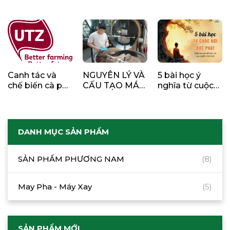
Nghiệp Quán
nghiệp
Cà Phê Thành
Công
Canh tác và
NGUYÊN LÝ VÀ
5 bài học ý
chế biến cà phê
CẤU TẠO MÁY
nghĩa từ cuộc
theo hướng
RANG CÀ PHÊ
đời Đức Phật
bền vững
DANH MỤC SẢN PHẨM
SẢN PHẨM PHƯƠNG NAM
(8)
May Pha - Máy Xay
(5)
SẢN PHẨM MỚI