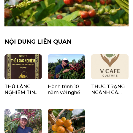
NỘI DUNG LIÊN QUAN
THỦ LĂNG
Hành trình 10
THỰC TRẠNG
NGHIÊM TINH
năm với nghề
NGÀNH CÀ
YẾU
PHÊ VIỆT NAM