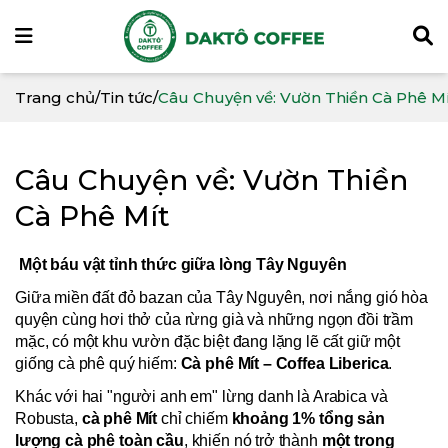
Trang chủ
/
Tin tức
/
Câu Chuyện về: Vườn Thiền Cà Phê M
Câu Chuyện về: Vườn Thiền
Cà Phê Mít
Một báu vật tỉnh thức giữa lòng Tây Nguyên
Giữa miền đất đỏ bazan của Tây Nguyên, nơi nắng gió hòa
quyện cùng hơi thở của rừng già và những ngọn đồi trầm
mặc, có một khu vườn đặc biệt đang lặng lẽ cất giữ một
giống cà phê quý hiếm:
Cà phê Mít – Coffea Liberica
.
Khác với hai "người anh em" lừng danh là Arabica và
Robusta,
cà phê Mít
chỉ chiếm
khoảng 1% tổng sản
lượng cà phê toàn cầu
, khiến nó trở thành
một trong