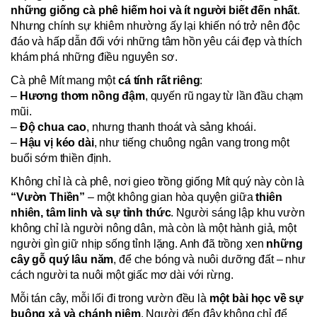
những giống cà phê hiếm hoi và ít người biết đến nhất
.
Nhưng chính sự khiêm nhường ấy lại khiến nó trở nên độc
đáo và hấp dẫn đối với những tâm hồn yêu cái đẹp và thích
khám phá những điều nguyên sơ.
Cà phê Mít mang một
cá tính rất riêng
:
–
Hương thơm nồng đậm
, quyến rũ ngay từ lần đầu chạm
mũi.
–
Độ chua cao
, nhưng thanh thoát và sảng khoái.
–
Hậu vị kéo dài
, như tiếng chuông ngân vang trong một
buổi sớm thiền định.
Không chỉ là cà phê, nơi gieo trồng giống Mít quý này còn là
“Vườn Thiền”
– một không gian hòa quyện giữa
thiên
nhiên, tâm linh và sự tỉnh thức
. Người sáng lập khu vườn
không chỉ là người nông dân, mà còn là một hành giả, một
người gìn giữ nhịp sống tỉnh lặng. Anh đã trồng xen
những
cây gỗ quý lâu năm
, để che bóng và nuôi dưỡng đất – như
cách người ta nuôi một giấc mơ dài với rừng.
Mỗi tán cây, mỗi lối đi trong vườn đều là
một bài học về sự
buông xả và chánh niệm
. Người đến đây không chỉ để