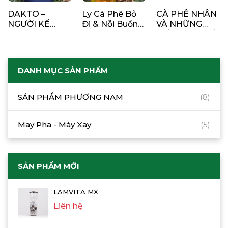
DAKTO –
Ly Cà Phê Bỏ
CÀ PHÊ NHÂN
NGƯỜI KỂ
Đi & Nỗi Buồn
VÀ NHỮNG
CHUYỆN CÀ
Của Những
ĐIỀU NÊN BIẾT
PHÊ
Bàn Tay Lạc
VỀ TIÊU
Lối
CHUẨN CHẤT
LƯỢNG
DANH MỤC SẢN PHẨM
SẢN PHẨM PHƯƠNG NAM
(8)
May Pha - Máy Xay
(5)
SẢN PHẨM MỚI
LAMVITA MX
Liên hệ