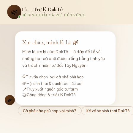
Lá — Trợ lý DakTô
🌿
HỆ SINH THÁI CÀ PHÊ BỀN VỮNG
Xin chào, mình là Lá 🌿
Mình là trợ lý của DakTô — ở đây để kể về
những hạt cà phê được trồng bằng tình yêu
và trách nhiệm từ đất Tây Nguyên.
☕
Tư vấn chọn loại cà phê phù hợp
🌱
Hệ sinh thái & canh tác hữu cơ
📍
Truy xuất nguồn gốc từ farm
🤝
Cộng đồng & triết lý DakTô
🌿
Cà phê nào phù hợp với mình?
Kể về hệ sinh thái DakTô