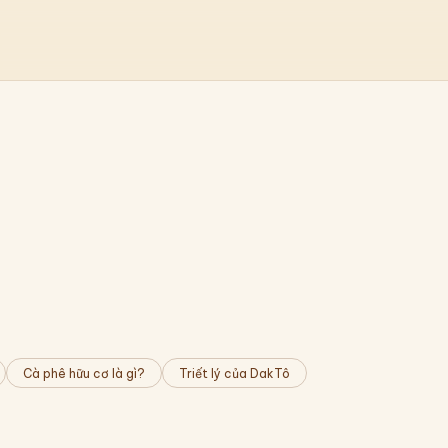
Cà phê hữu cơ là gì?
Triết lý của DakTô