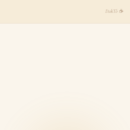
DakTô ☕