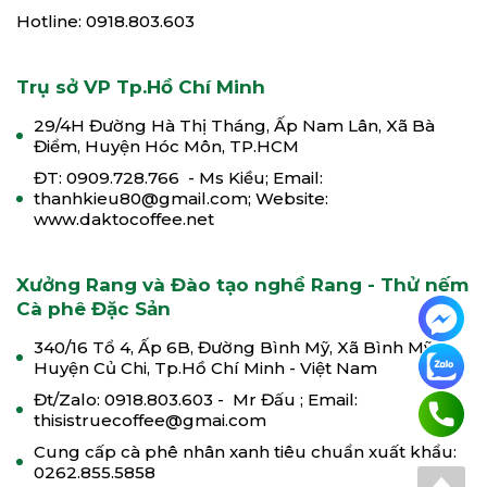
Hotline: 0918.803.603
Trụ sở VP Tp.Hồ Chí Minh
29/4H Đường Hà Thị Tháng, Ấp Nam Lân, Xã Bà
Điểm, Huyện Hóc Môn, TP.HCM
ĐT: 0909.728.766 - Ms Kiều; Email:
thanhkieu80@gmail.com; Website:
www.daktocoffee.net
Xưởng Rang và Đào tạo nghề Rang - Thử nếm
Cà phê Đặc Sản
340/16 Tổ 4, Ấp 6B, Đường Bình Mỹ, Xã Bình Mỹ,
Huyện Củ Chi, Tp.Hồ Chí Minh - Việt Nam
Đt/Zalo: 0918.803.603 - Mr Đấu ; Email:
thisistruecoffee@gmai.com
Cung cấp cà phê nhân xanh tiêu chuẩn xuất khẩu:
0262.855.5858