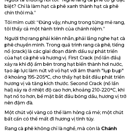
biệt? Chỉ là làm hạt cà phê xanh thành hạt cà phê
chín thôi mà.”
Tôi mỉm cười: “Đúng vậy, nhưng trong từng mẻ rang,
tôi thấy cả một hành trình của chánh niệm.”
Người thợ rang phải kiên nhẫn, phải lắng nghe hạt cà
phê chuyển mình. Trong quá trình rang cà phê, tiếng
nổ (crack) là các giai đoạn đánh dấu sự phát triển
của hạt cà phê và hương vị. First Crack (nổ lần đầu)
xảy ra khi độ ẩm bên trong hạt biến thành hơi nước,
tạo áp lực làm nứt vỡ vỏ hạt với âm thanh "lụp bụp"
ở khoảng 195-205°C, cho thấy hạt bắt đầu phát triển
hương vị và tăng kích thước. Second Crack (nổ lần
hai) xảy ra ở nhiệt độ cao hơn, khoảng 210-220°C, khi
hạt nổ to hơn, bề mặt bắt đầu bóng dầu, hương vị trở
nên đậm đà.
Một chút vội vàng có thể làm hỏng cả mẻ; một chút
bất cẩn có thể mất đi hương vị tinh túy.
Rang cà phê không chỉ là nghề, mà còn là
Chánh