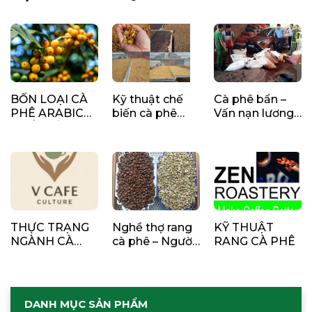
BỐN LOẠI CÀ
Kỹ thuật chế
Cà phê bẩn –
PHÊ ARABICA
biến cà phê
Vấn nạn lương
PHỔ BIẾN TẠI
nhân xanh
tâm và trách
VIỆT NAM
nhiệm xã hội
THỰC TRẠNG
Nghề thợ rang
KỸ THUẬT
NGÀNH CÀ
cà phê – Người
RANG CÀ PHÊ
PHÊ VIỆT NAM
giữ lửa tin cậy
DANH MỤC SẢN PHẨM