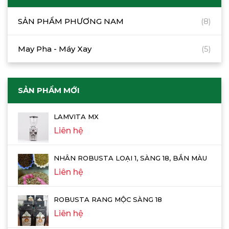
SẢN PHẨM PHƯƠNG NAM
(8)
May Pha - Máy Xay
(5)
SẢN PHẨM MỚI
LAMVITA MX
Liên hệ
NHÂN ROBUSTA LOẠI 1, SÀNG 18, BẮN MÀU
Liên hệ
ROBUSTA RANG MỘC SÀNG 18
Liên hệ