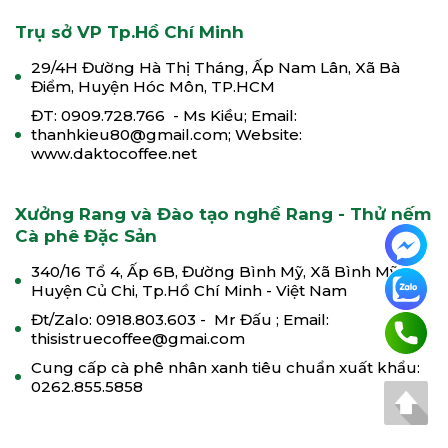
Trụ sở VP Tp.Hồ Chí Minh
29/4H Đường Hà Thị Tháng, Ấp Nam Lân, Xã Bà
Điểm, Huyện Hóc Môn, TP.HCM
ĐT: 0909.728.766 - Ms Kiều; Email:
thanhkieu80@gmail.com; Website:
www.daktocoffee.net
Xưởng Rang và Đào tạo nghề Rang - Thử nếm
Cà phê Đặc Sản
340/16 Tổ 4, Ấp 6B, Đường Bình Mỹ, Xã Bình Mỹ,
Huyện Củ Chi, Tp.Hồ Chí Minh - Việt Nam
Đt/Zalo: 0918.803.603 - Mr Đấu ; Email:
thisistruecoffee@gmai.com
Cung cấp cà phê nhân xanh tiêu chuẩn xuất khẩu:
0262.855.5858