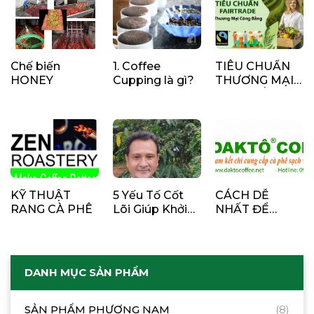
Chế biến
1. Coffee
TIÊU CHUẨN
HONEY
Cupping là gì?
THƯƠNG MẠI
CÔNG BẰNG -
FAIRTRADE
KỸ THUẬT
5 Yếu Tố Cốt
CÁCH DỄ
RANG CÀ PHÊ
Lõi Giúp Khởi
NHẤT ĐỂ
Nghiệp Quán
PHÂN BIỆT
Cà Phê Thành
CAFE CHẤT
Công
LƯỢNG VÀ
CAFE BẨN
DANH MỤC SẢN PHẨM
SẢN PHẨM PHƯƠNG NAM
(8)