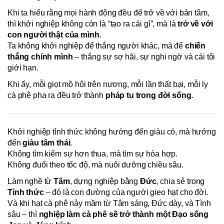
Khi ta hiểu rằng mọi hành động đều để trở về với bản tâm,
thì khởi nghiệp không còn là “tạo ra cái gì”, mà là
trở về với
con người thật của mình
.
Ta không khởi nghiệp để thắng người khác, mà để
chiến
thắng chính mình
– thắng sự sợ hãi, sự nghi ngờ và cái tôi
giới hạn.
Khi ấy, mỗi giọt mồ hôi trên nương, mỗi lần thất bại, mỗi ly
cà phê pha ra đều trở thành
pháp tu trong đời sống
.
Khởi nghiệp tỉnh thức không hướng đến giàu có, mà hướng
đến
giàu tâm thái
.
Không tìm kiếm sự hơn thua, mà tìm sự hòa hợp.
Không đuổi theo tốc độ, mà nuôi dưỡng chiều sâu.
Làm nghề từ
Tâm
, dựng nghiệp bằng
Đức
, chia sẻ trong
Tỉnh thức
– đó là con đường của người gieo hạt cho đời.
Và khi hạt cà phê nảy mầm từ Tâm sáng, Đức dày, và Tình
sâu – thì
nghiệp làm cà phê sẽ trở thành một Đạo sống