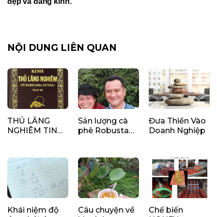
đẹp và đáng kính.
NỘI DUNG LIÊN QUAN
THỦ LĂNG
Sản lượng cà
Đưa Thiền Vào
NGHIÊM TINH
phê Robusta
Doanh Nghiệp
YẾU
dự báo đạt
khoảng 27,85
triệu bao
Khái niệm độ
Câu chuyện về
Chế biến