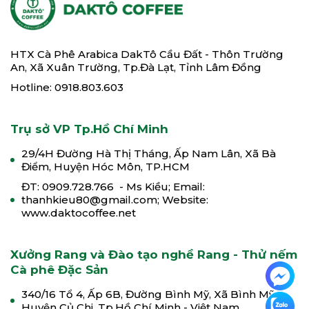
HTX Cà Phê Arabica DakTô Cầu Đất - Thôn Trường
An, Xã Xuân Trường, Tp.Đà Lạt, Tỉnh Lâm Đồng
Hotline: 0918.803.603
Trụ sở VP Tp.Hồ Chí Minh
29/4H Đường Hà Thị Tháng, Ấp Nam Lân, Xã Bà
Điểm, Huyện Hóc Môn, TP.HCM
ĐT: 0909.728.766 - Ms Kiều; Email:
thanhkieu80@gmail.com; Website:
www.daktocoffee.net
Xưởng Rang và Đào tạo nghề Rang - Thử nếm
Cà phê Đặc Sản
340/16 Tổ 4, Ấp 6B, Đường Bình Mỹ, Xã Bình Mỹ,
Huyện Củ Chi, Tp.Hồ Chí Minh - Việt Nam