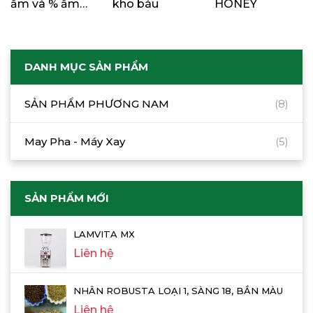
ẩm và % ẩm
kho báu
HONEY
trong cà phê
DANH MỤC SẢN PHẨM
SẢN PHẨM PHƯƠNG NAM
(8)
May Pha - Máy Xay
(5)
SẢN PHẨM MỚI
LAMVITA MX
Liên hệ
NHÂN ROBUSTA LOẠI 1, SÀNG 18, BẮN MÀU
Liên hệ