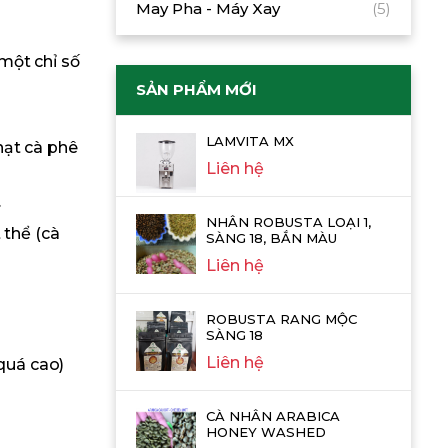
May Pha - Máy Xay
(5)
một chỉ số
SẢN PHẨM MỚI
LAMVITA MX
hạt cà phê
Liên hệ
.
NHÂN ROBUSTA LOẠI 1,
 thể (cà
SÀNG 18, BẮN MÀU
Liên hệ
ROBUSTA RANG MỘC
SÀNG 18
Liên hệ
quá cao)
CÀ NHÂN ARABICA
HONEY WASHED