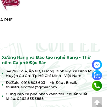
CÀ PHÊ
Xưởng Rang và Đào tạo nghề Rang - Thử
nếm Cà phê Đặc Sản
340/16 Tổ 4, Ấp 6B, Đường Bình Mỹ, Xã Bình Mỹ,
Huyện Củ Chi, Tp.Hồ Chí Minh - Việt Nam
Đt/Zalo: 0918.803.603 - Mr Đấu ; Email:
thisistruecoffee@gmai.com
Cung cấp cà phê nhân xanh tiêu chuẩn xuất
khẩu: 0262.855.5858