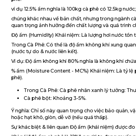
ví dụ 12.5% ẩm nghĩa là 100kg cà phê có 12.5kg nước;
chúng khác nhau về bản chất, nhưng trong ngành cà
quan trọng ảnh hưởng đến chất lượng và quá trình c
Độ ẩm (Humidity) Khái niệm: Là lượng hơi nước tồn t
Trong Cà Phê: Có thể là độ ẩm không khí xung quan
(nước tự do & nước liên kết).
Ví dụ: Độ ẩm không khí 80% nghĩa là không khí chứa
% ẩm (Moisture Content - MC%) Khái niệm: Là tỷ lệ p
phê).
Trong Cà Phê: Cà phê nhân xanh lý tưởng: Thườ
Cà phê bột: Khoảng 3-5%.
Ý nghĩa: Chỉ số này quan trọng cho việc bảo quản, v
hoặc hạt khô, giòn, dễ vỡ (nếu quá thấp).
Sự khác biệt & liên quan Độ ẩm (khái niệm) được đo 