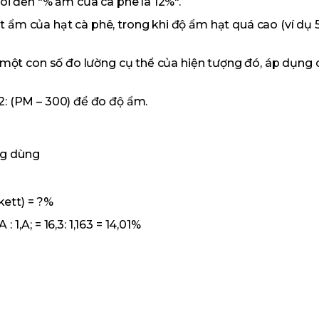
ói đến "% ẩm của cà phê là 12%".
 ẩm của hạt cà phê, trong khi độ ẩm hạt quá cao (ví dụ 
à một con số đo lường cụ thể của hiện tượng đó, áp dụng 
2: (PM – 300) để đo độ ẩm.
ng dùng
kett) = ?%
,A; = 16,3: 1,163 = 14,01%