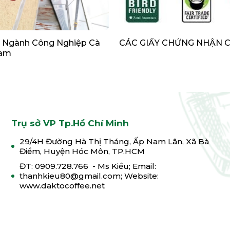
 Ngành Công Nghiệp Cà
CÁC GIẤY CHỨNG NHẬN 
Nam
Trụ sở VP Tp.Hồ Chí Minh
29/4H Đường Hà Thị Tháng, Ấp Nam Lân, Xã Bà
Điểm, Huyện Hóc Môn, TP.HCM
ĐT: 0909.728.766 - Ms Kiều; Email:
thanhkieu80@gmail.com; Website:
www.daktocoffee.net