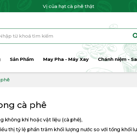
Vị của hạt cà phê thật
g
Sản Phẩm
May Pha - Máy Xay
Chánh niệm - Sa
 phê
ong cà phê
 không khí hoặc vật liệu (cà phê),
ểu thị tỷ lệ phần trăm khối lượng nước so với tổng khối l