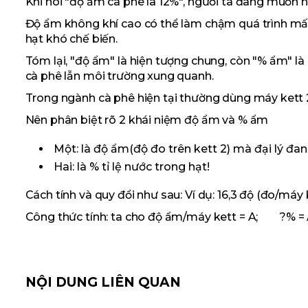
Khi nói "độ ẩm cà phê là 12%", người ta đang muốn n
Độ ẩm không khí cao có thể làm chậm quá trình mất
hạt khó chế biến.
Tóm lại, "độ ẩm" là hiện tượng chung, còn "% ẩm" l
cà phê lẫn môi trường xung quanh.
Trong ngành cà phê hiện tại thường dùng máy kett 
Nên phân biệt rõ 2 khái niệm độ ẩm và % ẩm
Một: là độ ẩm(độ đo trên kett 2) mà đại lý đa
Hai: là % tỉ lệ nước trong hạt!
Cách tính và quy đổi như sau: Ví dụ: 16,3 độ (đo/máy 
Công thức tính: ta cho độ ẩm/máy kett = A; ?% = A : 1
NỘI DUNG LIÊN QUAN