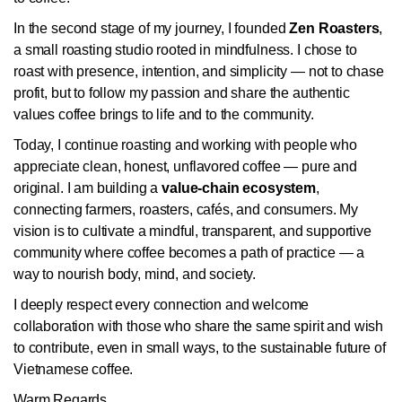
In the second stage of my journey, I founded
Zen Roasters
,
a small roasting studio rooted in mindfulness. I chose to
roast with presence, intention, and simplicity — not to chase
profit, but to follow my passion and share the authentic
values coffee brings to life and to the community.
Today, I continue roasting and working with people who
appreciate clean, honest, unflavored coffee — pure and
original. I am building a
value-chain ecosystem
,
connecting farmers, roasters, cafés, and consumers. My
vision is to cultivate a mindful, transparent, and supportive
community where coffee becomes a path of practice — a
way to nourish body, mind, and society.
I deeply respect every connection and welcome
collaboration with those who share the same spirit and wish
to contribute, even in small ways, to the sustainable future of
Vietnamese coffee.
Warm Regards,