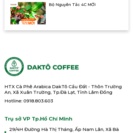
Bộ Nguyên Tắc 4C MỚI
HTX Cà Phê Arabica DakTô Cầu Đất - Thôn Trường
An, Xã Xuân Trường, Tp.Đà Lạt, Tỉnh Lâm Đồng
Hotline: 0918.803.603
Trụ sở VP Tp.Hồ Chí Minh
29/4H Đường Hà Thị Tháng, Ấp Nam Lân, Xã Bà