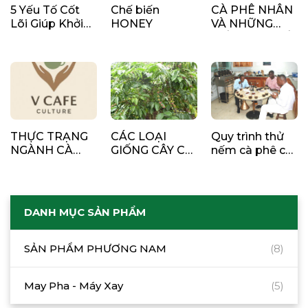
5 Yếu Tố Cốt
Chế biến
CÀ PHÊ NHÂN
Lõi Giúp Khởi
HONEY
VÀ NHỮNG
Nghiệp Quán
ĐIỀU NÊN BIẾT
Cà Phê Thành
VỀ TIÊU
Công
CHUẨN CHẤT
LƯỢNG
THỰC TRẠNG
CÁC LOẠI
Quy trình thử
NGÀNH CÀ
GIỐNG CÂY CÀ
nếm cà phê cơ
PHÊ VIỆT NAM
PHÊ TẠI VIỆT
bản bạn cần
NAM
biết
DANH MỤC SẢN PHẨM
SẢN PHẨM PHƯƠNG NAM
(8)
May Pha - Máy Xay
(5)