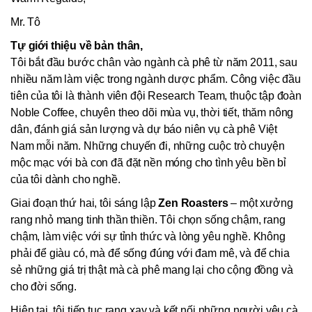
Mr. Tô
Tự giới thiệu về bản thân,
Tôi bắt đầu bước chân vào ngành cà phê từ năm 2011, sau
nhiều năm làm việc trong ngành dược phẩm. Công việc đầu
tiên của tôi là thành viên đội Research Team, thuộc tập đoàn
Noble Coffee, chuyên theo dõi mùa vụ, thời tiết, thăm nông
dân, đánh giá sản lượng và dự báo niên vụ cà phê Việt
Nam mỗi năm. Những chuyến đi, những cuộc trò chuyện
mộc mạc với bà con đã đặt nền móng cho tình yêu bền bỉ
của tôi dành cho nghề.
Giai đoạn thứ hai, tôi sáng lập
Zen Roasters
– một xưởng
rang nhỏ mang tinh thần thiền. Tôi chọn sống chậm, rang
chậm, làm việc với sự tỉnh thức và lòng yêu nghề. Không
phải để giàu có, mà để sống đúng với đam mê, và để chia
sẻ những giá trị thật mà cà phê mang lại cho cộng đồng và
cho đời sống.
Hiện tại, tôi tiếp tục rang xay và kết nối những người yêu cà